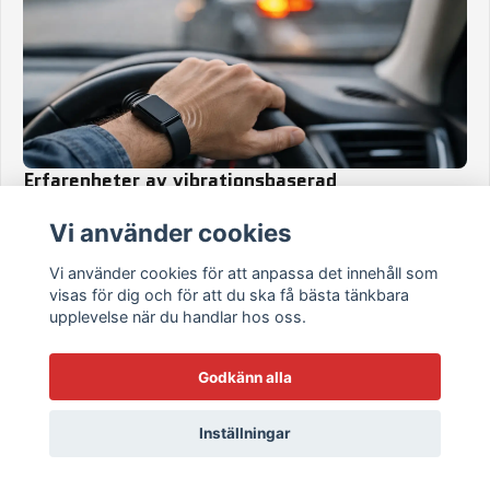
Erfarenheter av vibrationsbaserad
blinkersvarning
Vi använder cookies
Erfarenheter av vibrationsbaserad blinkersvarning för MC -
vad fungerar, vad stör och när systemet faktiskt gör verklig
Vi använder cookies för att anpassa det innehåll som
skillnad i körningen.
visas för dig och för att du ska få bästa tänkbara
29 maj 2026
upplevelse när du handlar hos oss.
Godkänn alla
Inställningar