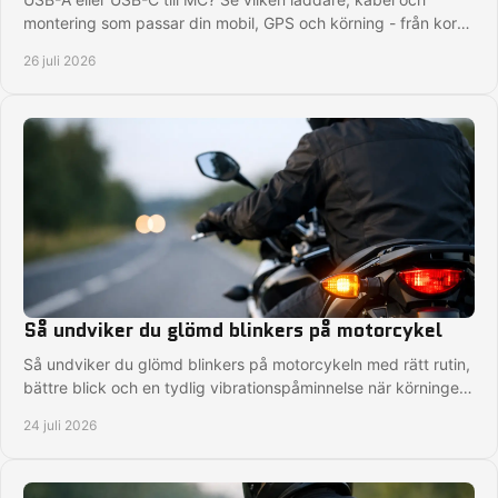
montering som passar din mobil, GPS och körning - från korta
turer till långresor i regn säkert.
26 juli 2026
Så undviker du glömd blinkers på motorcykel
Så undviker du glömd blinkers på motorcykeln med rätt rutin,
bättre blick och en tydlig vibrationspåminnelse när körningen
kräver fullt fokus på vägen.
24 juli 2026