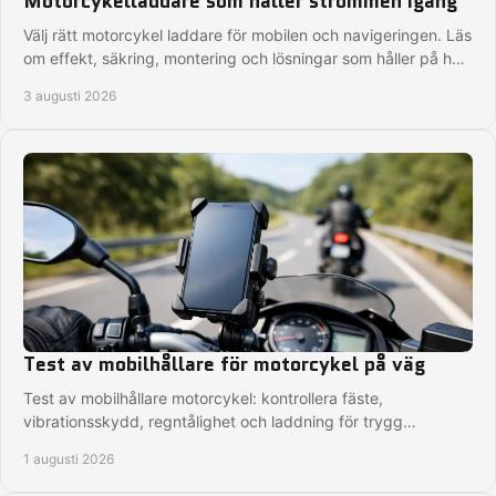
Motorcykelladdare som håller strömmen igång
Välj rätt motorcykel laddare för mobilen och navigeringen. Läs
om effekt, säkring, montering och lösningar som håller på hela
MC-turen i nordiskt väder.
3 augusti 2026
Test av mobilhållare för motorcykel på väg
Test av mobilhållare motorcykel: kontrollera fäste,
vibrationsskydd, regntålighet och laddning för trygg
navigation på vägen, på varje MC-tur i Sverige.
1 augusti 2026