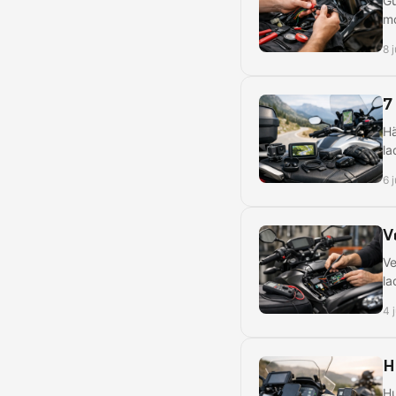
Gu
mo
8 
7
Hä
la
6 
V
Ve
la
4 
H
Hu