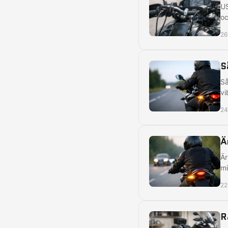
US
oc
26
S
Så
vi
24
Ä
Är
mi
22
R