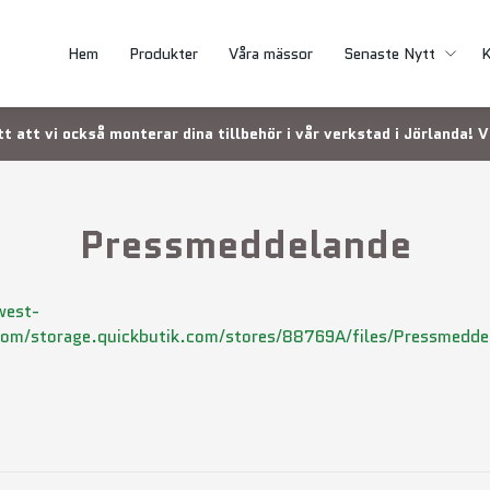
Hem
Produkter
Våra mässor
Senaste Nytt
K
tt att vi också monterar dina tillbehör i vår verkstad i Jörlanda!
Pressmeddelande
west-
m/storage.quickbutik.com/stores/88769A/files/Pressmeddel