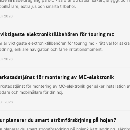
ide till kabeldragning på MC - så drar du kablar säkert, snyggt och h
bilhållare, extraljus och smarta tillbehör.
juli 2026
 viktigaste elektroniktillbehören för touring mc
r är viktigaste elektroniktillbehören för touring mc - rätt val för säkr
ddning, enklare navigation och färre irritationsmoment.
juli 2026
erkstadstjänst för montering av MC-elektronik
rkstadstjänst för montering av MC-elektronik ger säker installation 
ddare och mobilhållare för din hoj.
juli 2026
ur planerar du smart strömförsörjning på hojen?
r planerar du smart strömförsörjning på hojen? Rätt laddning, säkrin