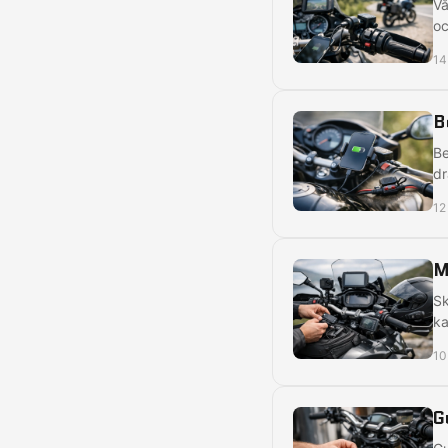
Vå
oc
14
B
Be
dr
12
M
Sk
ka
10
G