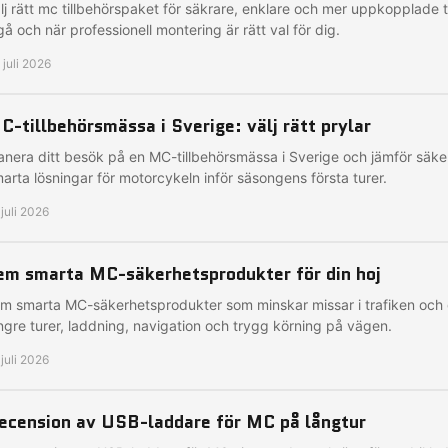
lj rätt mc tillbehörspaket för säkrare, enklare och mer uppkopplade 
gå och när professionell montering är rätt val för dig.
 juli 2026
C-tillbehörsmässa i Sverige: välj rätt prylar
anera ditt besök på en MC-tillbehörsmässa i Sverige och jämför säke
arta lösningar för motorcykeln inför säsongens första turer.
 juli 2026
em smarta MC-säkerhetsprodukter för din hoj
m smarta MC-säkerhetsprodukter som minskar missar i trafiken och 
ngre turer, laddning, navigation och trygg körning på vägen.
 juli 2026
ecension av USB-laddare för MC på långtur