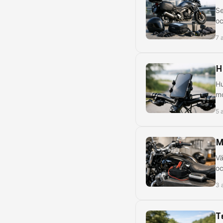
Se
oc
7 
H
Hu
mo
5 
M
Vä
oc
3 
T