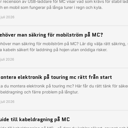
r recension av USB-laddare för MC visar vad som krävs för stabil la
h en mobil som fungerar på långa turer i regn och kyla.
 juli 2026
ehöver man säkring för mobilström på MC?
höver man säkring för mobilström på MC? Lär dig välja rätt säkring,
a kabeln säkert för laddning på hojen utan onödiga risker.
 juli 2026
ontera elektronik på touring mc rätt från start
a du montera elektronik på touring mc? Här får du rätt tänk för säker
beldragning och färre problem på långtur.
 juli 2026
uide till kabeldragning på MC