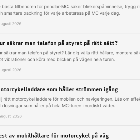
 bästa tillbehören för pendlar-MC: säker blinkerspåminnelse, trygg m
h smartare packning för varje arbetsresa på MC varje dag.
augusti 2026
ur säkrar man telefon på styret på rätt sätt?
r säkrar man telefon på styret? Lär dig välja rätt hållare, montera s
t vibrationer och köra med blicken på vägen hela turen.
augusti 2026
otorcykelladdare som håller strömmen igång
lj rätt motorcykel laddare för mobilen och navigeringen. Läs om effe
h lösningar som håller på hela MC-turen i nordiskt väder.
augusti 2026
est av mobilhållare för motorcykel på väg