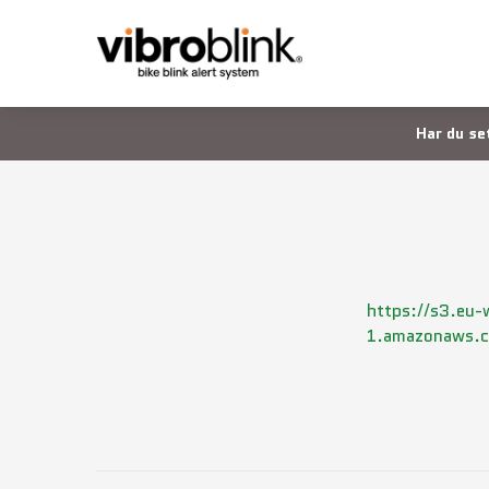
Har du se
https://s3.eu-
1.amazonaws.co