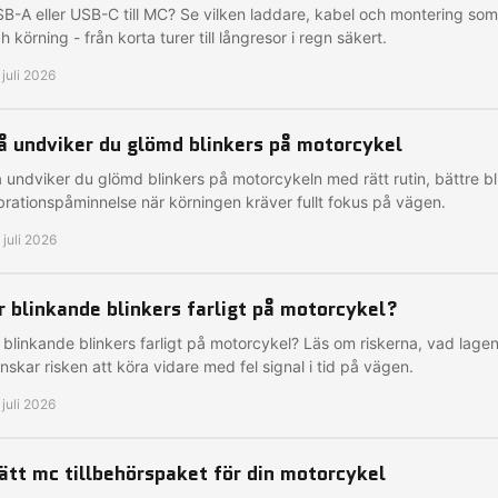
B-A eller USB-C till MC? Se vilken laddare, kabel och montering som
h körning - från korta turer till långresor i regn säkert.
 juli 2026
å undviker du glömd blinkers på motorcykel
 undviker du glömd blinkers på motorcykeln med rätt rutin, bättre bl
brationspåminnelse när körningen kräver fullt fokus på vägen.
 juli 2026
r blinkande blinkers farligt på motorcykel?
 blinkande blinkers farligt på motorcykel? Läs om riskerna, vad lage
nskar risken att köra vidare med fel signal i tid på vägen.
 juli 2026
ätt mc tillbehörspaket för din motorcykel