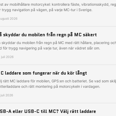
st av mobilhållare motorcykel: kontrollera fäste, vibrationsskydd, re
r trygg navigation på vägen, på varje MC-tur i Sverige.
augusti 2026
å skyddar du mobilen från regn på MC säkert
 skyddar du mobilen från regn på MC med rätt hållare, placering och
d för trygg navigering på varje tur, även när vädret slår om.
 juli 2026
C laddare som fungerar när du kör långt
lj rätt MC laddare för mobilen, GPS:en och batteriet. Se vad som ski
tteriladdare och rätt montering på motorcykeln i vardagen.
 juli 2026
SB-A eller USB-C till MC? Välj rätt laddare