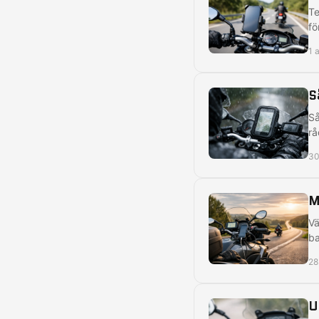
Te
fö
1 
S
Så
rå
30
M
Vä
ba
28
U