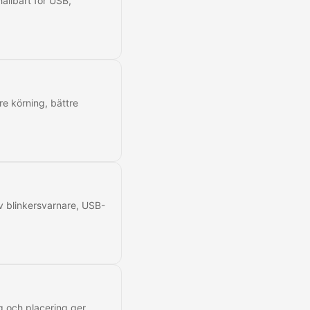
ållbart för USB,
are körning, bättre
av blinkersvarnare, USB-
g och placering ger