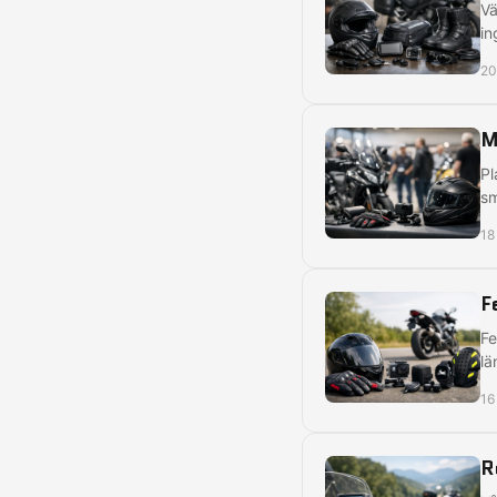
Vä
in
20
M
Pl
sm
18
F
Fe
lä
16
R