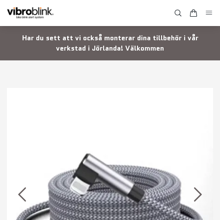
Har du sett att vi också monterar dina tillbehör i vår
verkstad i Jörlanda! Välkommen