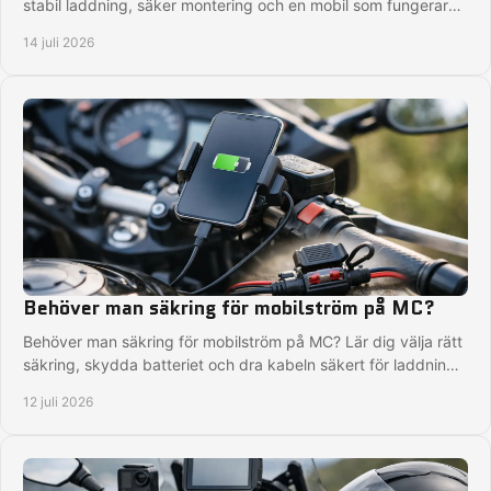
stabil laddning, säker montering och en mobil som fungerar
på långa turer i regn och kyla.
14 juli 2026
Behöver man säkring för mobilström på MC?
Behöver man säkring för mobilström på MC? Lär dig välja rätt
säkring, skydda batteriet och dra kabeln säkert för laddning
på hojen utan onödiga risker.
12 juli 2026